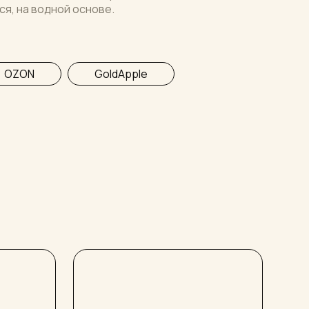
ся, на водной основе.
OZON
GoldApple