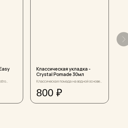
Easy
Классическая укладка -
Та
Crystal Pomade 30мл
20
stro
Классическая помада на водной основе
Тал
анского
со средней фиксацией и просто
сма
800
₽
9
сс.