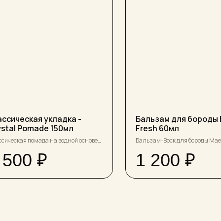
ассическая укладка -
Бальзам для бороды 
ystal Pomade 150мл
Fresh 60мл
сическая помада на водной основе
Бальзам-Воск для бороды Mae
редней фиксацией и просто
Дизайнерский аромат марокк
 500
₽
1 200
₽
апельсина, лайма и лемонгра