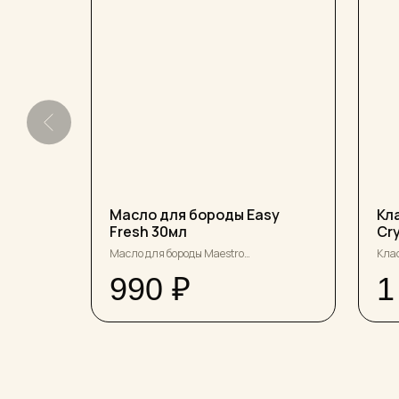
utter
Масло для бороды Easy
Кл
Fresh 30мл
Cr
оматом
Масло для бороды Maestro
Клас
 виски и
Дизайнерский аромат марокканского
со с
990
₽
1
апельсина, лайма и лемонграсс.